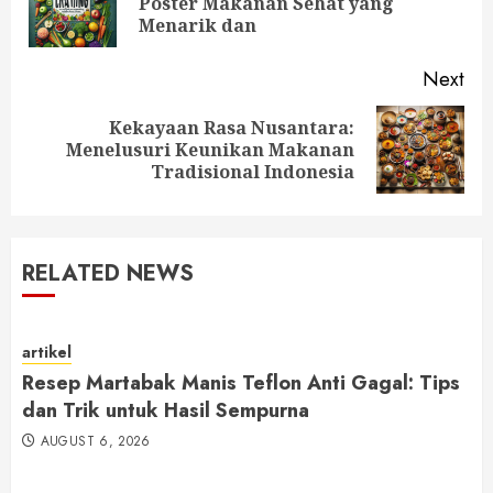
Poster Makanan Sehat yang
pos
Menarik dan
Next
Kekayaan Rasa Nusantara:
Next
Menelusuri Keunikan Makanan
post:
Tradisional Indonesia
RELATED NEWS
artikel
Resep Martabak Manis Teflon Anti Gagal: Tips
dan Trik untuk Hasil Sempurna
AUGUST 6, 2026